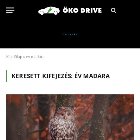
Kezdőlap
»
év madara
KERESETT KIFEJEZÉS:
ÉV MADARA