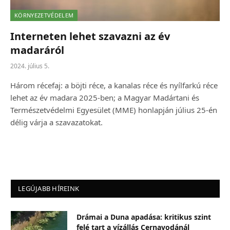
KÖRNYEZETVÉDELEM
Interneten lehet szavazni az év
madaráról
2024. július 5.
Három récefaj: a böjti réce, a kanalas réce és nyílfarkú réce
lehet az év madara 2025-ben; a Magyar Madártani és
Természetvédelmi Egyesület (MME) honlapján július 25-én
délig várja a szavazatokat.
LEGÚJABB HÍREINK
Drámai a Duna apadása: kritikus szint
felé tart a vízállás Cernavodánál