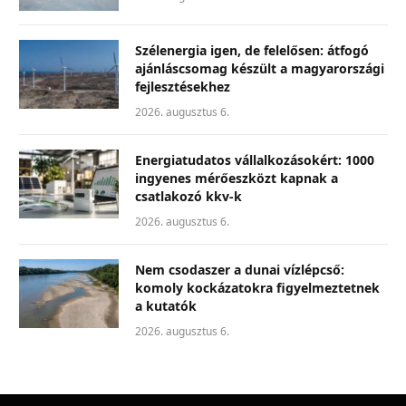
Szélenergia igen, de felelősen: átfogó
ajánláscsomag készült a magyarországi
fejlesztésekhez
2026. augusztus 6.
Energiatudatos vállalkozásokért: 1000
ingyenes mérőeszközt kapnak a
csatlakozó kkv-k
2026. augusztus 6.
Nem csodaszer a dunai vízlépcső:
komoly kockázatokra figyelmeztetnek
a kutatók
2026. augusztus 6.