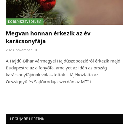
KÖRNYEZETVÉDELEM
Megvan honnan érkezik az év
karácsonyfája
2023. november 10.
A Hajdú-Bihar vármegyei Hajdúszoboszlóról érkezik majd
Budapestre az a fenyőfa, amelyet az idén az ország
karácsonyfájának választottak – tájékoztatta az
Országgyűlés Sajtóirodája szerdán az MTI-t.
LEGÚJABB HÍREINK