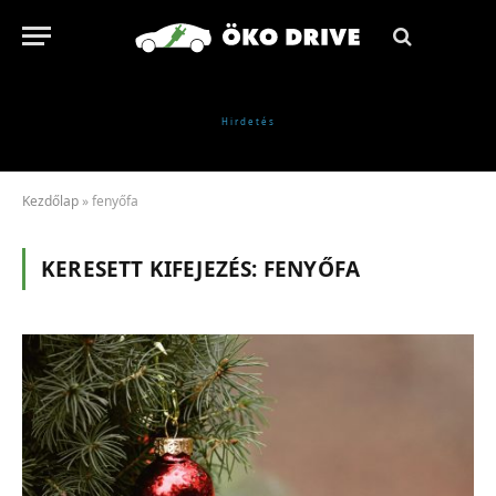
Kezdőlap
»
fenyőfa
KERESETT KIFEJEZÉS:
FENYŐFA