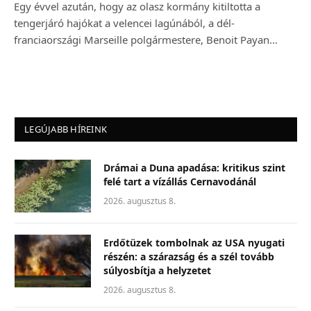
Egy évvel azután, hogy az olasz kormány kitiltotta a
tengerjáró hajókat a velencei lagúnából, a dél-
franciaországi Marseille polgármestere, Benoit Payan…
LEGÚJABB HÍREINK
Drámai a Duna apadása: kritikus szint
felé tart a vízállás Cernavodánál
2026. augusztus 8.
Erdőtüzek tombolnak az USA nyugati
részén: a szárazság és a szél tovább
súlyosbítja a helyzetet
2026. augusztus 8.