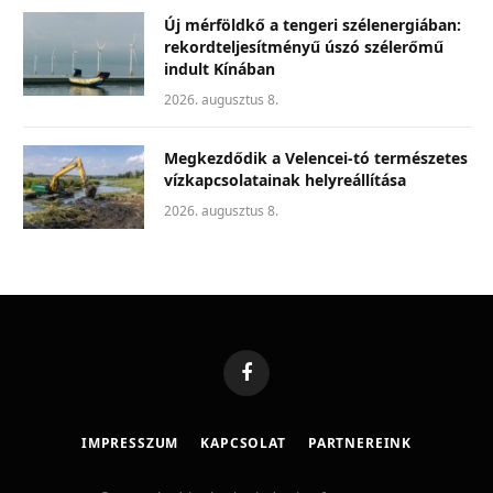
Új mérföldkő a tengeri szélenergiában:
rekordteljesítményű úszó szélerőmű
indult Kínában
2026. augusztus 8.
Megkezdődik a Velencei-tó természetes
vízkapcsolatainak helyreállítása
2026. augusztus 8.
Facebook
IMPRESSZUM
KAPCSOLAT
PARTNEREINK