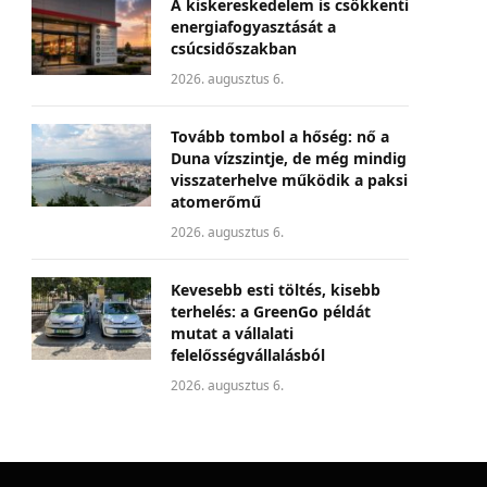
A kiskereskedelem is csökkenti
energiafogyasztását a
csúcsidőszakban
2026. augusztus 6.
Tovább tombol a hőség: nő a
Duna vízszintje, de még mindig
visszaterhelve működik a paksi
atomerőmű
2026. augusztus 6.
Kevesebb esti töltés, kisebb
terhelés: a GreenGo példát
mutat a vállalati
felelősségvállalásból
2026. augusztus 6.