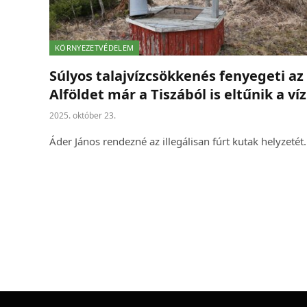
KÖRNYEZETVÉDELEM
Súlyos talajvízcsökkenés fenyegeti az
Alföldet már a Tiszából is eltűnik a víz
2025. október 23.
Áder János rendezné az illegálisan fúrt kutak helyzetét.