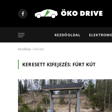
Facebook
KEZDŐOLDAL
ELEKTROM
Kezdőlap
»
fúrt kút
KERESETT KIFEJEZÉS:
FÚRT KÚT