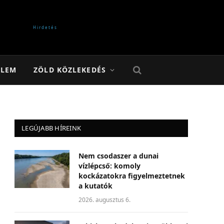
ELEM
ZÖLD KÖZLEKEDÉS
LEGÚJABB HÍREINK
Nem csodaszer a dunai
vízlépcső: komoly
kockázatokra figyelmeztetnek
a kutatók
2026. augusztus 6.