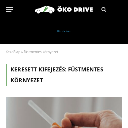
Kezdőlap
»
füstmentes környezet
KERESETT KIFEJEZÉS:
FÜSTMENTES
KÖRNYEZET