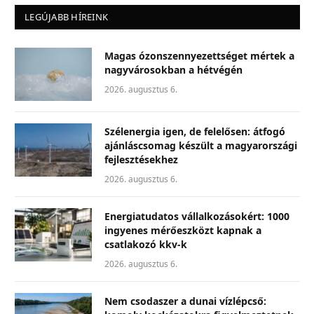
LEGÚJABB HÍREINK
Magas ózonszennyezettséget mértek a
nagyvárosokban a hétvégén
2026. augusztus 6.
Szélenergia igen, de felelősen: átfogó
ajánláscsomag készült a magyarországi
fejlesztésekhez
2026. augusztus 6.
Energiatudatos vállalkozásokért: 1000
ingyenes mérőeszközt kapnak a
csatlakozó kkv-k
2026. augusztus 6.
Nem csodaszer a dunai vízlépcső: