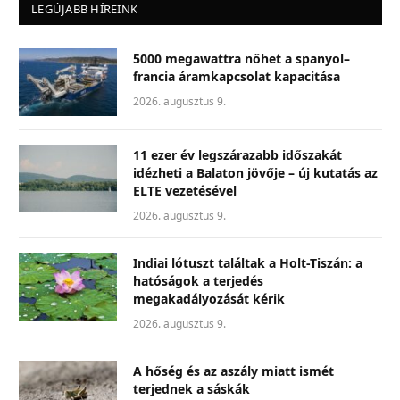
LEGÚJABB HÍREINK
5000 megawattra nőhet a spanyol–
francia áramkapcsolat kapacitása
2026. augusztus 9.
11 ezer év legszárazabb időszakát
idézheti a Balaton jövője – új kutatás az
ELTE vezetésével
2026. augusztus 9.
Indiai lótuszt találtak a Holt-Tiszán: a
hatóságok a terjedés
megakadályozását kérik
2026. augusztus 9.
A hőség és az aszály miatt ismét
terjednek a sáskák