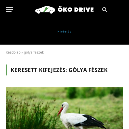
Kezdőlap
»
gólya fészek
KERESETT KIFEJEZÉS:
GÓLYA FÉSZEK