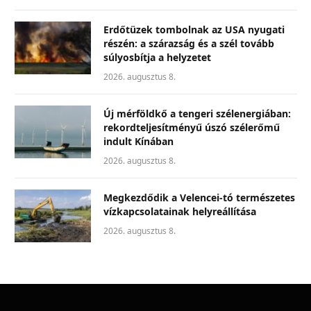
Erdőtüzek tombolnak az USA nyugati
részén: a szárazság és a szél tovább
súlyosbítja a helyzetet
2026. augusztus 8.
Új mérföldkő a tengeri szélenergiában:
rekordteljesítményű úszó szélerőmű
indult Kínában
2026. augusztus 8.
Megkezdődik a Velencei-tó természetes
vízkapcsolatainak helyreállítása
2026. augusztus 8.