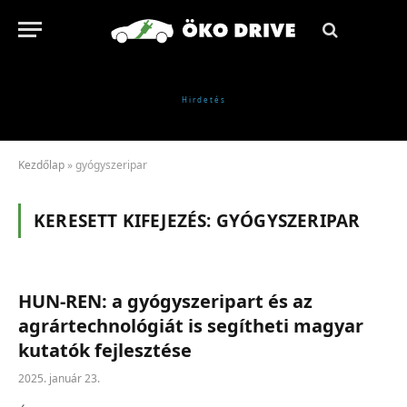
Kezdőlap
»
gyógyszeripar
KERESETT KIFEJEZÉS:
GYÓGYSZERIPAR
HUN-REN: a gyógyszeripart és az
agrártechnológiát is segítheti magyar
kutatók fejlesztése
2025. január 23.