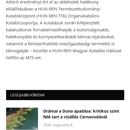
Áttörő eredményt ért el az aldehidek hatékony
előállításában a HUN-REN Természettudományi
Kutatóközpont (HUN-REN TTK) Organokatalízis
Kutatócsoportja. A kutatásuk során kifejlesztett
katalizátorok forradalmasíthatják a biztonságosabb,
hatékonyabb és környezetbarátabb kémiai eljárásokat,
valamint a fenntarthatóbb mezőgazdasági termelést is
támogatják – közölte a HUN-REN Magyar Kutatási Hálózat
hétfőn az MTI-vel.
LEGÚJABB HÍREINK
Drámai a Duna apadása: kritikus szint
felé tart a vízállás Cernavodánál
2026. augusztus 8.