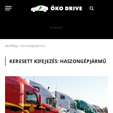
Kezdőlap
»
haszongépjármű
KERESETT KIFEJEZÉS:
HASZONGÉPJÁRMŰ