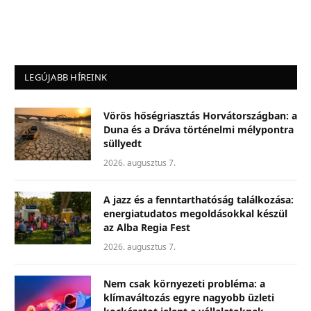
LEGÚJABB HÍREINK
Vörös hőségriasztás Horvátországban: a
Duna és a Dráva történelmi mélypontra
süllyedt
2026. augusztus 7.
A jazz és a fenntarthatóság találkozása:
energiatudatos megoldásokkal készül
az Alba Regia Fest
2026. augusztus 7.
Nem csak környezeti probléma: a
klímaváltozás egyre nagyobb üzleti