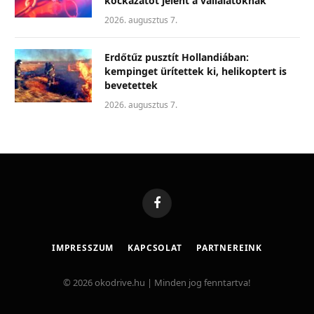
kockázatot jelent a vállalatoknak
2026. augusztus 7.
Erdőtűz pusztít Hollandiában:
kempinget ürítettek ki, helikoptert is
bevetettek
2026. augusztus 7.
Facebook
IMPRESSZUM
KAPCSOLAT
PARTNEREINK
© 2026 okodrive.hu | Minden jog fenntartva!