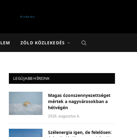
ELEM
ZÖLD KÖZLEKEDÉS
LEGÚJABB HÍREINK
Magas ózonszennyezettséget
mértek a nagyvárosokban a
hétvégén
2026. augusztus 6.
Szélenergia igen, de felelősen: