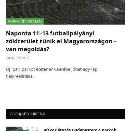
KÖRNYEZETVÉDELEM
Naponta 11–13 futballpályányi
zöldterület tűnik el Magyarországon –
van megoldás?
2026. június 20.
Új ipari parkot építene? Cserébe jöhet egy láp
helyreállítása!
LEGÚJABB HÍREINK
Vízkorlátozás Budapesten: a parkok