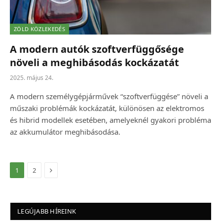
ZÖLD KÖZLEKEDÉS
A modern autók szoftverfüggősége
növeli a meghibásodás kockázatát
2025. május 24.
A modern személygépjárművek “szoftverfüggése” növeli a
műszaki problémák kockázatát, különösen az elektromos
és hibrid modellek esetében, amelyeknél gyakori probléma
az akkumulátor meghibásodása.
Következő
1
2
LEGÚJABB HÍREINK