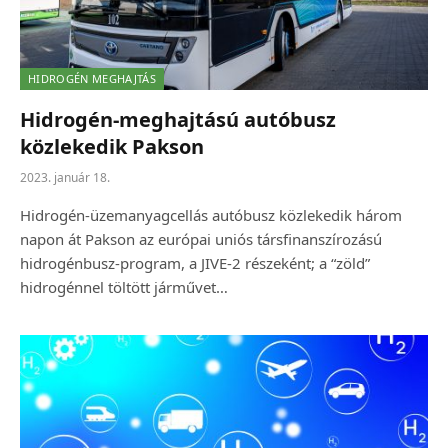
HIDROGÉN MEGHAJTÁS
Hidrogén-meghajtású autóbusz
közlekedik Pakson
2023. január 18.
Hidrogén-üzemanyagcellás autóbusz közlekedik három
napon át Pakson az európai uniós társfinanszírozású
hidrogénbusz-program, a JIVE-2 részeként; a “zöld”
hidrogénnel töltött járművet…