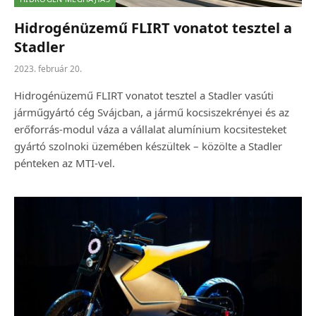
Hidrogénüzemű FLIRT vonatot tesztel a
Stadler
2023. február 20.
Hidrogénüzemű FLIRT vonatot tesztel a Stadler vasúti
járműgyártó cég Svájcban, a jármű kocsiszekrényei és az
erőforrás-modul váza a vállalat alumínium kocsitesteket
gyártó szolnoki üzemében készültek – közölte a Stadler
pénteken az MTI-vel.