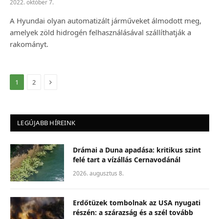
2022. október 7.
A Hyundai olyan automatizált járműveket álmodott meg,
amelyek zöld hidrogén felhasználásával szállíthatják a
rakományt.
Következő
1
2
LEGÚJABB HÍREINK
Drámai a Duna apadása: kritikus szint
felé tart a vízállás Cernavodánál
2026. augusztus 8.
Erdőtüzek tombolnak az USA nyugati
részén: a szárazság és a szél tovább