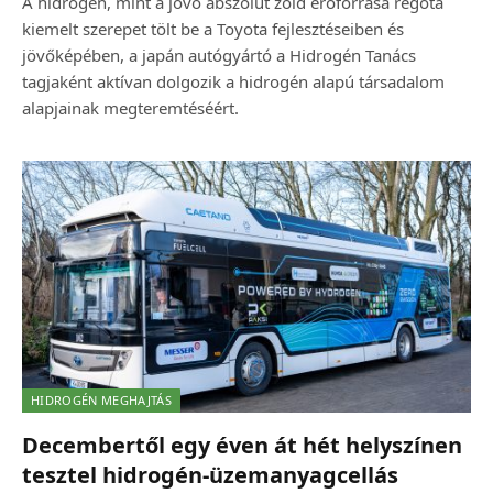
A hidrogén, mint a jövő abszolút zöld erőforrása régóta
kiemelt szerepet tölt be a Toyota fejlesztéseiben és
jövőképében, a japán autógyártó a Hidrogén Tanács
tagjaként aktívan dolgozik a hidrogén alapú társadalom
alapjainak megteremtéséért.
HIDROGÉN MEGHAJTÁS
Decembertől egy éven át hét helyszínen
tesztel hidrogén-üzemanyagcellás