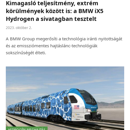
Kimagasló teljesítmény, extrém
körülmények között is: a BMW iX5
Hydrogen a sivatagban tesztelt
2023. október 2.
A BMW Group megerősíti a technológia iránti nyitottságát
és az emissziómentes hajtáslánc-technológiák
sokszínűségét élteti.
HIDROGÉN MEGHAJTÁS