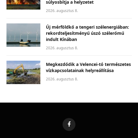
súlyosbítja a helyzetet
2026. augusztus 8.
Új mérföldkő a tengeri szélenergiában:
rekordteljesítményű úszó szélerőmű
indult Kínában
2026. augusztus 8.
Megkezdődik a Velencei-tó természetes
vízkapcsolatainak helyreállítása
2026. augusztus 8.
Facebook