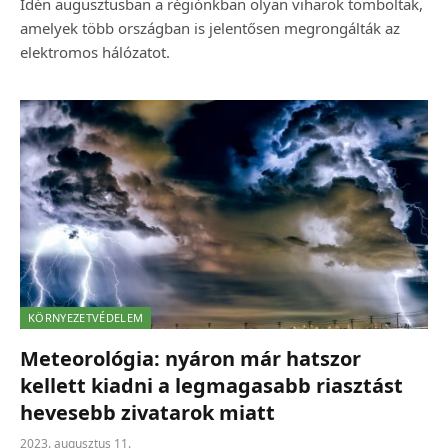
Idén augusztusban a régiónkban olyan viharok tomboltak,
amelyek több országban is jelentősen megrongálták az
elektromos hálózatot.
KÖRNYEZETVÉDELEM
Meteorológia: nyáron már hatszor
kellett kiadni a legmagasabb riasztást
hevesebb zivatarok miatt
2023. augusztus 11.