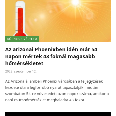
KÖRNYEZETVÉDELEM
Az arizonai Phoenixben idén már 54
napon mértek 43 foknál magasabb
hőmérsékletet
2023. szeptember 12.
Az Arizona állambeli Phoenix városában a feljegyzések
kezdete óta a legforróbb nyarat tapasztalják, miután
szombaton 54-re növekedett azon napok száma, amikor a
napi csúcshőmérséklet meghaladta 43 fokot.