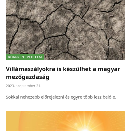
KÖRNYEZETVÉDELEM
Villámaszályokra is készülhet a magyar
mezőgazdaság
2023. szeptember 21.
Sokkal nehezebb előrejelezni és egyre több lesz belőle.