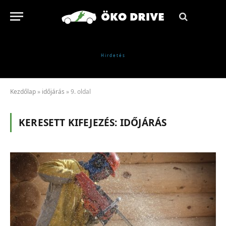
Kezdőlap
»
időjárás
»
9. oldal
KERESETT KIFEJEZÉS:
IDŐJÁRÁS