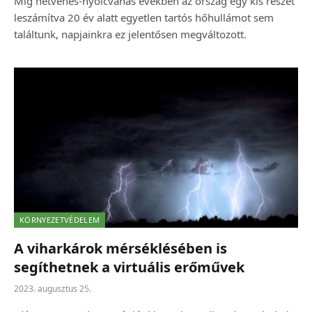
Míg hetvenes-nyolcvanas években az ország egy kis részét
leszámítva 20 év alatt egyetlen tartós hőhullámot sem
találtunk, napjainkra ez jelentősen megváltozott.
KÖRNYEZETVÉDELEM
A viharkárok mérséklésében is
segíthetnek a virtuális erőművek
2023. augusztus 25.