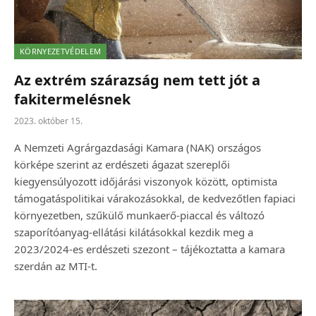
KÖRNYEZETVÉDELEM
Az extrém szárazság nem tett jót a
fakitermelésnek
2023. október 15.
A Nemzeti Agrárgazdasági Kamara (NAK) országos
körképe szerint az erdészeti ágazat szereplői
kiegyensúlyozott időjárási viszonyok között, optimista
támogatáspolitikai várakozásokkal, de kedvezőtlen fapiaci
környezetben, szűkülő munkaerő-piaccal és változó
szaporítóanyag-ellátási kilátásokkal kezdik meg a
2023/2024-es erdészeti szezont – tájékoztatta a kamara
szerdán az MTI-t.