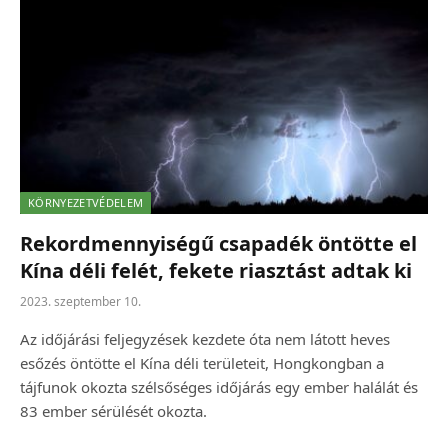
KÖRNYEZETVÉDELEM
Rekordmennyiségű csapadék öntötte el
Kína déli felét, fekete riasztást adtak ki
2023. szeptember 10.
Az időjárási feljegyzések kezdete óta nem látott heves
esőzés öntötte el Kína déli területeit, Hongkongban a
tájfunok okozta szélsőséges időjárás egy ember halálát és
83 ember sérülését okozta.