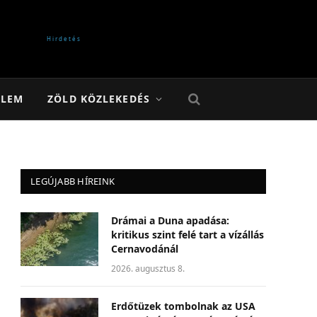
ELEM
ZÖLD KÖZLEKEDÉS
LEGÚJABB HÍREINK
Drámai a Duna apadása:
kritikus szint felé tart a vízállás
Cernavodánál
2026. augusztus 8.
Erdőtüzek tombolnak az USA