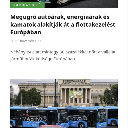
ZÖLD KÖZLEKEDÉS
Megugró autóárak, energiaárak és
kamatok alakítják át a flottakezelést
Európában
2025. november 23.
Néhány év alatt mintegy 30 százalékkal nőtt a vállalati
járműflották költsége Európában.