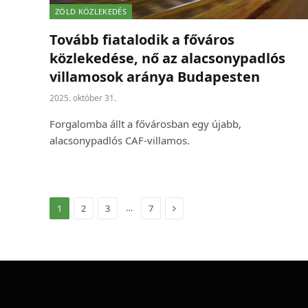
ZÖLD KÖZLEKEDÉS
Tovább fiatalodik a főváros
közlekedése, nő az alacsonypadlós
villamosok aránya Budapesten
2025. október 31.
Forgalomba állt a fővárosban egy újabb,
alacsonypadlós CAF-villamos.
Következő
…
1
2
3
7