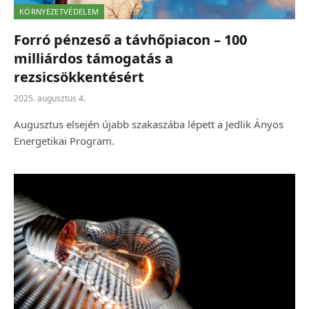
KÖRNYEZETVÉDELEM
Forró pénzeső a távhőpiacon – 100
milliárdos támogatás a
rezsicsökkentésért
2025. augusztus 4.
Augusztus elsején újabb szakaszába lépett a Jedlik Ányos
Energetikai Program.