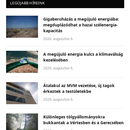
LEGÚJABB HÍREINK
Gigaberuházás a megújuló energiába:
megduplázódhat a hazai szélenergia-
kapacitás
2026. augusztus 6.
A megújuló energia kulcs a klímaválság
kezelésében
2026. augusztus 6.
Átalakul az MVM vezetése, új tagok
érkeztek a testületekbe
2026. augusztus 6.
Különleges tölgyállományokra
bukkantak a Vértesben és a Gerecsében