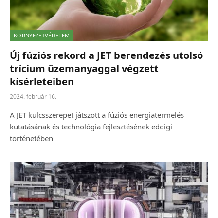
KÖRNYEZETVÉDELEM
Új fúziós rekord a JET berendezés utolsó
trícium üzemanyaggal végzett
kísérleteiben
2024. február 16.
A JET kulcsszerepet játszott a fúziós energiatermelés
kutatásának és technológia fejlesztésének eddigi
történetében.