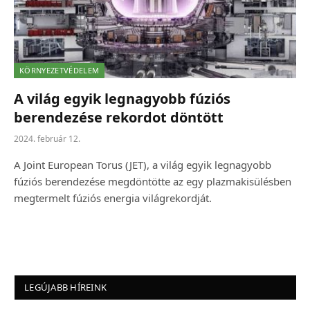
KÖRNYEZETVÉDELEM
A világ egyik legnagyobb fúziós
berendezése rekordot döntött
2024. február 12.
A Joint European Torus (JET), a világ egyik legnagyobb
fúziós berendezése megdöntötte az egy plazmakisülésben
megtermelt fúziós energia világrekordját.
LEGÚJABB HÍREINK