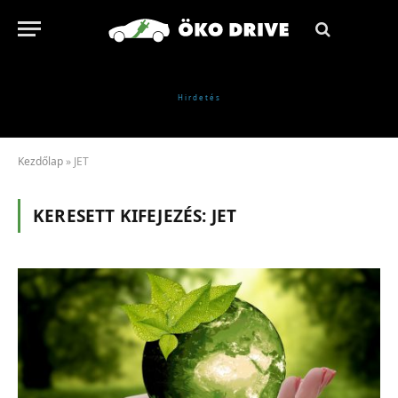
Kezdőlap
»
JET
KERESETT KIFEJEZÉS:
JET