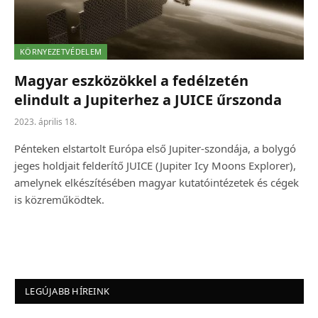
KÖRNYEZETVÉDELEM
Magyar eszközökkel a fedélzetén
elindult a Jupiterhez a JUICE űrszonda
2023. április 18.
Pénteken elstartolt Európa első Jupiter-szondája, a bolygó
jeges holdjait felderítő JUICE (Jupiter Icy Moons Explorer),
amelynek elkészítésében magyar kutatóintézetek és cégek
is közreműködtek.
LEGÚJABB HÍREINK