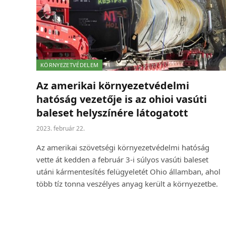
KÖRNYEZETVÉDELEM
Az amerikai környezetvédelmi
hatóság vezetője is az ohioi vasúti
baleset helyszínére látogatott
2023. február 22.
Az amerikai szövetségi környezetvédelmi hatóság
vette át kedden a február 3-i súlyos vasúti baleset
utáni kármentesítés felügyeletét Ohio államban, ahol
több tíz tonna veszélyes anyag került a környezetbe.