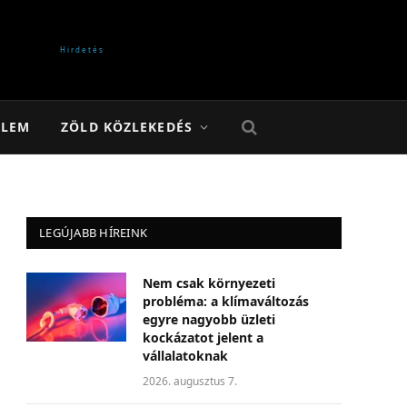
ELEM
ZÖLD KÖZLEKEDÉS
LEGÚJABB HÍREINK
Nem csak környezeti
probléma: a klímaváltozás
egyre nagyobb üzleti
kockázatot jelent a
vállalatoknak
2026. augusztus 7.