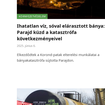
KÖRNYEZETVÉDELEM
Ihatatlan víz, sóval elárasztott bánya:
Parajd küzd a katasztrófa
következményeivel
2025. június 6.
Elkezdődtek a Korond-patak elterelési munkálatai a
bányakatasztrófa sújtotta Parajdon.