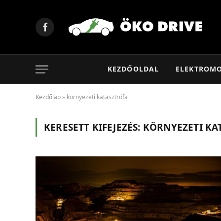
Facebook
KEZDŐOLDAL
ELEKTROM
Kezdőlap
»
környezeti katasztrófa
KERESETT KIFEJEZÉS:
KÖRNYEZETI KA