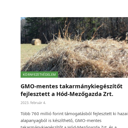
KÖRNYEZETVÉDELEM
GMO-mentes takarmánykiegészítőt
fejlesztett a Hód-Mezőgazda Zrt.
2023. február 4.
Több 760 millió forint támogatásból fejlesztett ki hazai
alapanyagból is készíthető, GMO-mentes
takarmánykiegészítőt a Hód-Mezőgazda Zrt. és a