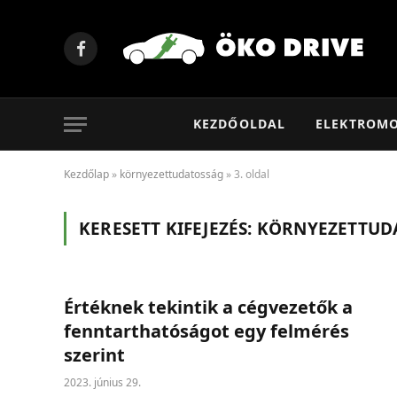
Facebook
KEZDŐOLDAL
ELEKTROM
Kezdőlap
»
környezettudatosság
»
3. oldal
KERESETT KIFEJEZÉS:
KÖRNYEZETTUD
Értéknek tekintik a cégvezetők a
fenntarthatóságot egy felmérés
szerint
2023. június 29.