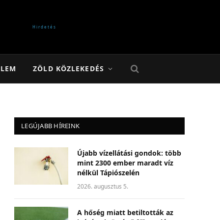
ELEM
ZÖLD KÖZLEKEDÉS
LEGÚJABB HÍREINK
Újabb vízellátási gondok: több
mint 2300 ember maradt víz
nélkül Tápiószelén
2026. augusztus 5.
A hőség miatt betiltották az