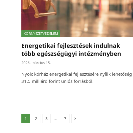
KÖRNYEZETVÉDELEM
Energetikai fejlesztések indulnak
több egészségügyi intézményben
2026. március 15.
Nyolc kórház energetikai fejlesztésére nyílik lehetőség
31,5 milliárd forint uniós forrásból.
Következő
…
1
2
3
7