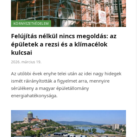
KÖRNYEZETVÉDELEM
Felújítás nélkül nincs megoldás: az
épületek a rezsi és a klímacélok
kulcsai
2026. március 19.
Az utóbbi évek enyhe telei után az idei nagy hidegek
ismét ráirányították a figyelmet arra, mennyire
sérülékeny a magyar épületállomány
energiahatékonysága.