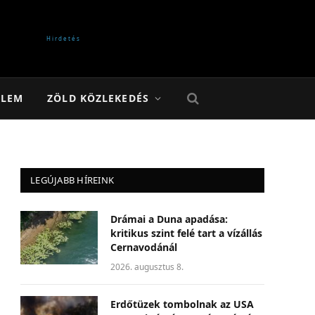
ELEM
ZÖLD KÖZLEKEDÉS
LEGÚJABB HÍREINK
Drámai a Duna apadása:
kritikus szint felé tart a vízállás
Cernavodánál
2026. augusztus 8.
Erdőtüzek tombolnak az USA