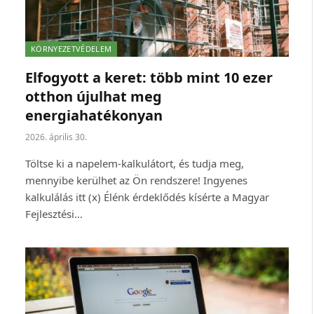
KÖRNYEZETVÉDELEM
Elfogyott a keret: több mint 10 ezer
otthon újulhat meg
energiahatékonyan
2026. április 30.
Töltse ki a napelem-kalkulátort, és tudja meg,
mennyibe kerülhet az Ön rendszere! Ingyenes
kalkulálás itt (x) Élénk érdeklődés kísérte a Magyar
Fejlesztési…