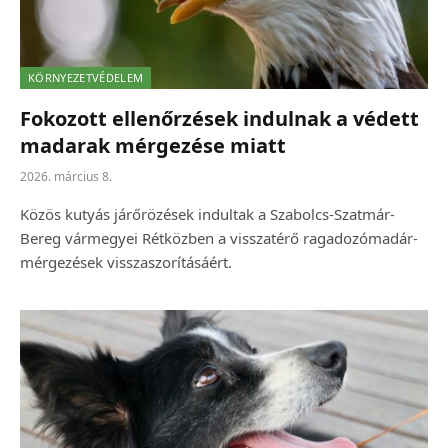
KÖRNYEZETVÉDELEM
Fokozott ellenőrzések indulnak a védett
madarak mérgezése miatt
2026. március 8.
Közös kutyás járőrözések indultak a Szabolcs-Szatmár-
Bereg vármegyei Rétközben a visszatérő ragadozómadár-
mérgezések visszaszorításáért.