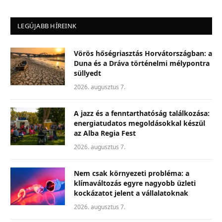
LEGÚJABB HÍREINK
Vörös hőségriasztás Horvátországban: a
Duna és a Dráva történelmi mélypontra
süllyedt
2026. augusztus 7.
A jazz és a fenntarthatóság találkozása:
energiatudatos megoldásokkal készül
az Alba Regia Fest
2026. augusztus 7.
Nem csak környezeti probléma: a
klímaváltozás egyre nagyobb üzleti
kockázatot jelent a vállalatoknak
2026. augusztus 7.