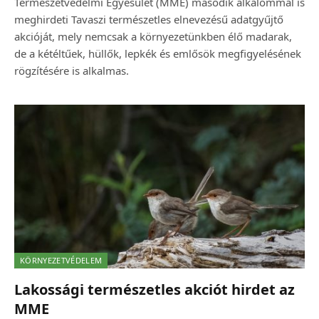
Természetvédelmi Egyesület (MME) második alkalommal is
meghirdeti Tavaszi természetles elnevezésű adatgyűjtő
akcióját, mely nemcsak a környezetünkben élő madarak,
de a kétéltűek, hüllők, lepkék és emlősök megfigyelésének
rögzítésére is alkalmas.
KÖRNYEZETVÉDELEM
Lakossági természetles akciót hirdet az
MME