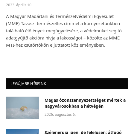
2023. április 10.
A Magyar Madártani és Természetvédelmi Egyesület
(MME) Tavaszi természetles címmel a környezetünkben
található élőlények megfigyelésére, a védelmüket segítő
adatgyűjtő akcióra hívja a lakosságot – közölte az MME
MTI-hez csütörtökön eljuttatott közleményében.
LEGÚJABB HÍREINK
Magas ózonszennyezettséget mértek a
nagyvárosokban a hétvégén
2026. augusztus 6.
Szélenergia igen, de felelősen: átfogó