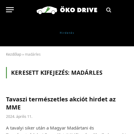
Kezdőlap
»
madárles
KERESETT KIFEJEZÉS:
MADÁRLES
Tavaszi természetles akciót hirdet az
MME
2024. április 11.
A tavalyi siker után a Magyar Madártani és