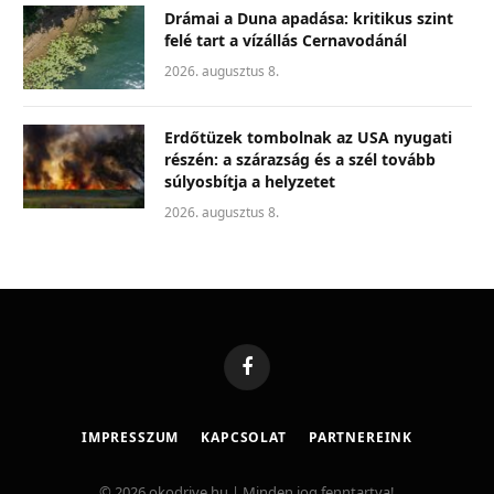
Drámai a Duna apadása: kritikus szint
felé tart a vízállás Cernavodánál
2026. augusztus 8.
Erdőtüzek tombolnak az USA nyugati
részén: a szárazság és a szél tovább
súlyosbítja a helyzetet
2026. augusztus 8.
Facebook
IMPRESSZUM
KAPCSOLAT
PARTNEREINK
© 2026 okodrive.hu | Minden jog fenntartva!