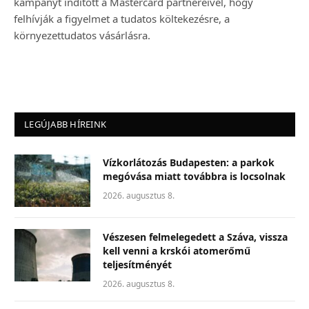
kampányt indított a Mastercard partnereivel, hogy
felhívják a figyelmet a tudatos költekezésre, a
környezettudatos vásárlásra.
LEGÚJABB HÍREINK
Vízkorlátozás Budapesten: a parkok
megóvása miatt továbbra is locsolnak
2026. augusztus 8.
Vészesen felmelegedett a Száva, vissza
kell venni a krskói atomerőmű
teljesítményét
2026. augusztus 8.