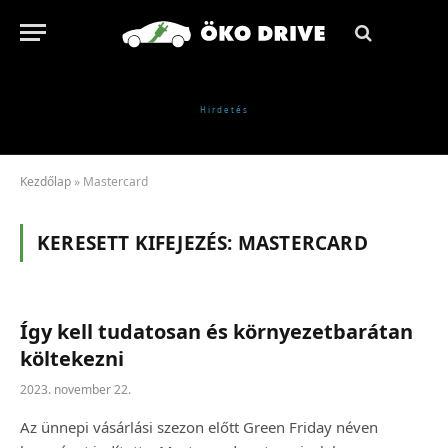
Kezdőlap
»
Mastercard
KERESETT KIFEJEZÉS:
MASTERCARD
Így kell tudatosan és környezetbarátan
költekezni
2023. november 22.
Az ünnepi vásárlási szezon előtt Green Friday néven