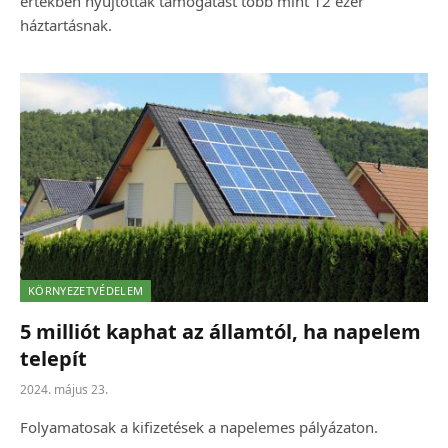
értékben nyújtottak támogatást több mint 12 ezer
háztartásnak.
KÖRNYEZETVÉDELEM
5 milliót kaphat az államtól, ha napelem
telepít
2024. május 23.
Folyamatosak a kifizetések a napelemes pályázaton.