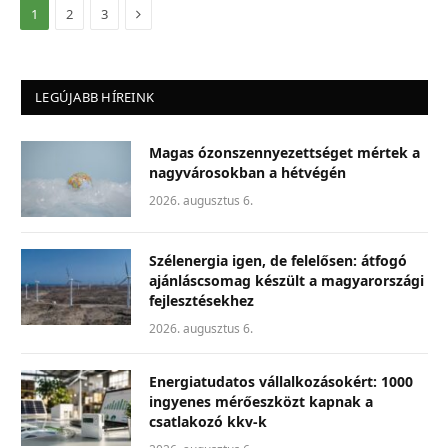
Következő
1
2
3
LEGÚJABB HÍREINK
Magas ózonszennyezettséget mértek a
nagyvárosokban a hétvégén
2026. augusztus 6.
Szélenergia igen, de felelősen: átfogó
ajánláscsomag készült a magyarországi
fejlesztésekhez
2026. augusztus 6.
Energiatudatos vállalkozásokért: 1000
ingyenes mérőeszközt kapnak a
csatlakozó kkv-k