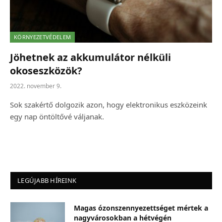
KÖRNYEZETVÉDELEM
Jöhetnek az akkumulátor nélküli
okoseszközök?
2022. november 9.
Sok szakértő dolgozik azon, hogy elektronikus eszközeink
egy nap öntöltővé váljanak.
LEGÚJABB HÍREINK
Magas ózonszennyezettséget mértek a
nagyvárosokban a hétvégén