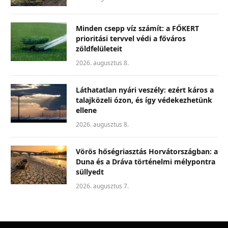
Minden csepp víz számít: a FŐKERT
prioritási tervvel védi a főváros
zöldfelületeit
2026. augusztus 8.
Láthatatlan nyári veszély: ezért káros a
talajközeli ózon, és így védekezhetünk
ellene
2026. augusztus 8.
Vörös hőségriasztás Horvátországban: a
Duna és a Dráva történelmi mélypontra
süllyedt
2026. augusztus 7.