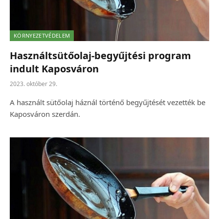
KÖRNYEZETVÉDELEM
Használtsütőolaj-begyűjtési program
indult Kaposváron
2023. október 29.
A használt sütőolaj háznál történő begyűjtését vezették be
Kaposváron szerdán.