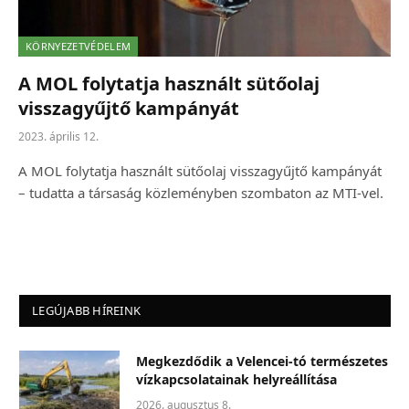
KÖRNYEZETVÉDELEM
A MOL folytatja használt sütőolaj
visszagyűjtő kampányát
2023. április 12.
A MOL folytatja használt sütőolaj visszagyűjtő kampányát
– tudatta a társaság közleményben szombaton az MTI-vel.
LEGÚJABB HÍREINK
Megkezdődik a Velencei-tó természetes
vízkapcsolatainak helyreállítása
2026. augusztus 8.