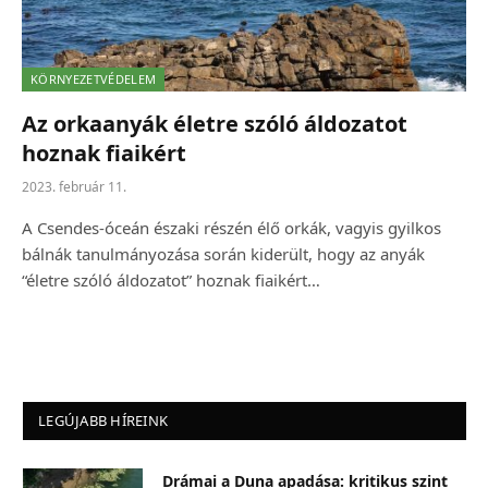
KÖRNYEZETVÉDELEM
Az orkaanyák életre szóló áldozatot
hoznak fiaikért
2023. február 11.
A Csendes-óceán északi részén élő orkák, vagyis gyilkos
bálnák tanulmányozása során kiderült, hogy az anyák
“életre szóló áldozatot” hoznak fiaikért…
LEGÚJABB HÍREINK
Drámai a Duna apadása: kritikus szint