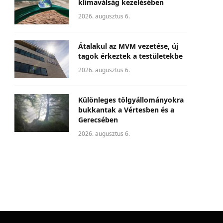
klímaválság kezelésében
2026. augusztus 6.
Átalakul az MVM vezetése, új
tagok érkeztek a testületekbe
2026. augusztus 6.
Különleges tölgyállományokra
bukkantak a Vértesben és a
Gerecsében
2026. augusztus 6.