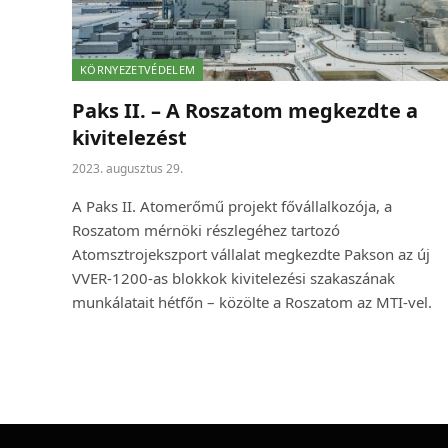
KÖRNYEZETVÉDELEM
Paks II. – A Roszatom megkezdte a
kivitelezést
2023. augusztus 29.
A Paks II. Atomerőmű projekt fővállalkozója, a
Roszatom mérnöki részlegéhez tartozó
Atomsztrojekszport vállalat megkezdte Pakson az új
VVER-1200-as blokkok kivitelezési szakaszának
munkálatait hétfőn – közölte a Roszatom az MTI-vel.