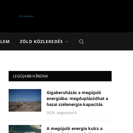
ELEM
ZÖLD KÖZLEKEDÉS
LEGÚJABB HÍREINK
Gigaberuházás a megújuló
energiába: megduplázódhat a
hazai szélenergia-kapacitás
2026. augusztus 6.
A megújuló energia kulcs a