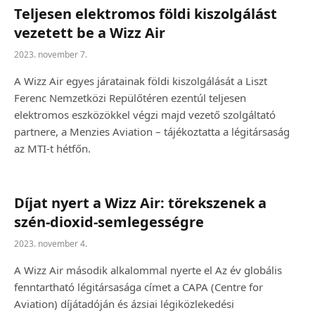
Teljesen elektromos földi kiszolgálást
vezetett be a Wizz Air
2023. november 7.
A Wizz Air egyes járatainak földi kiszolgálását a Liszt
Ferenc Nemzetközi Repülőtéren ezentúl teljesen
elektromos eszközökkel végzi majd vezető szolgáltató
partnere, a Menzies Aviation – tájékoztatta a légitársaság
az MTI-t hétfőn.
Díjat nyert a Wizz Air: törekszenek a
szén-dioxid-semlegességre
2023. november 4.
A Wizz Air második alkalommal nyerte el Az év globális
fenntartható légitársasága címet a CAPA (Centre for
Aviation) díjátadóján és ázsiai légiközlekedési