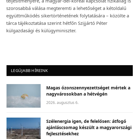
teljesítményére, a magyar-dél-koreai kapcsolat fizikailag is
szorosabbá válása megteremti a lehetőséget a kétoldalú
együttműködés sikertörténetének folytatására – közölte a
tárca tájékoztatása szerint hétfőn Szijjártó Péter
külgazdasági és külügyminiszter.
LEGÚJABB HÍREINK
Magas ózonszennyezettséget mértek a
nagyvárosokban a hétvégén
2026. augusztus 6.
Szélenergia igen, de felelősen: átfogó
ajánláscsomag készült a magyarországi
fejlesztésekhez