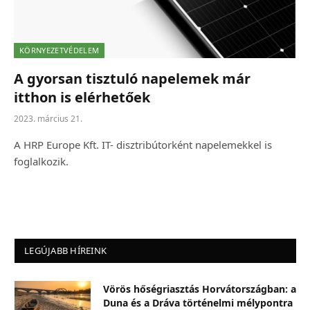
KÖRNYEZETVÉDELEM
A gyorsan tisztuló napelemek már
itthon is elérhetőek
2023. március 21.
A HRP Europe Kft. IT- disztribútorként napelemekkel is
foglalkozik.
LEGÚJABB HÍREINK
Vörös hőségriasztás Horvátországban: a
Duna és a Dráva történelmi mélypontra