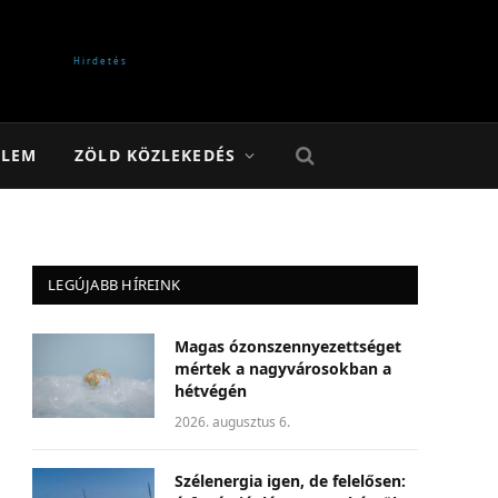
ELEM
ZÖLD KÖZLEKEDÉS
LEGÚJABB HÍREINK
Magas ózonszennyezettséget
mértek a nagyvárosokban a
hétvégén
2026. augusztus 6.
Szélenergia igen, de felelősen: