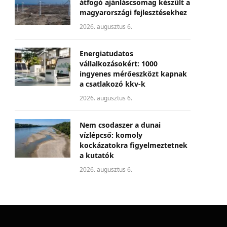
átfogó ajánláscsomag készült a
magyarországi fejlesztésekhez
2026. augusztus 6.
Energiatudatos
vállalkozásokért: 1000
ingyenes mérőeszközt kapnak
a csatlakozó kkv-k
2026. augusztus 6.
Nem csodaszer a dunai
vízlépcső: komoly
kockázatokra figyelmeztetnek
a kutatók
2026. augusztus 6.