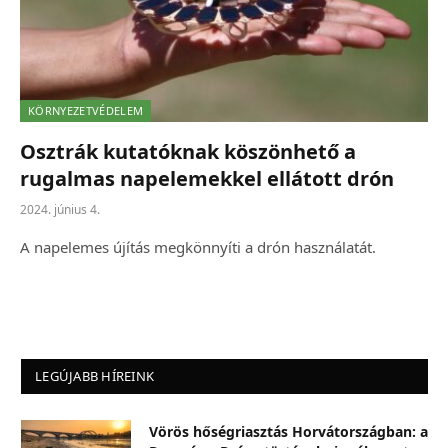
KÖRNYEZETVÉDELEM
Osztrák kutatóknak köszönhető a
rugalmas napelemekkel ellátott drón
2024. június 4.
A napelemes újítás megkönnyíti a drón használatát.
LEGÚJABB HÍREINK
Vörös hőségriasztás Horvátországban: a