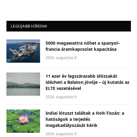
LEGÚJABB HÍREINK
5000 megawattra nőhet a spanyol–
francia áramkapcsolat kapacitása
2026. augusztus 9.
11 ezer év legszárazabb időszakát
idézheti a Balaton jövője – új kutatás az
ELTE vezetésével
2026. augusztus 9.
Indiai lótuszt találtak a Holt-Tiszán: a
hatóságok a terjedés
megakadályozását kérik
2026. augusztus 9.