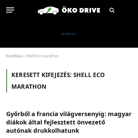
Kezdőlap
»
Shell Eco marathon
KERESETT KIFEJEZÉS:
SHELL ECO
MARATHON
Győrből a francia világversenyig: magyar
diákok által fejlesztett önvezető
autónak drukkolhatunk