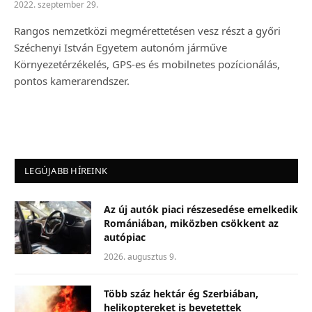
2022. szeptember 29.
Rangos nemzetközi megmérettetésen vesz részt a győri
Széchenyi István Egyetem autonóm járműve
Környezetérzékelés, GPS-es és mobilnetes pozícionálás,
pontos kamerarendszer.
LEGÚJABB HÍREINK
Az új autók piaci részesedése emelkedik
Romániában, miközben csökkent az
autópiac
2026. augusztus 9.
Több száz hektár ég Szerbiában,
helikoptereket is bevetettek