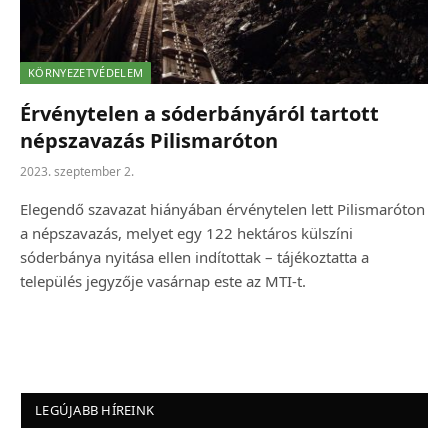
KÖRNYEZETVÉDELEM
Érvénytelen a sóderbányáról tartott
népszavazás Pilismaróton
2023. szeptember 2.
Elegendő szavazat hiányában érvénytelen lett Pilismaróton
a népszavazás, melyet egy 122 hektáros külszíni
sóderbánya nyitása ellen indítottak – tájékoztatta a
település jegyzője vasárnap este az MTI-t.
LEGÚJABB HÍREINK