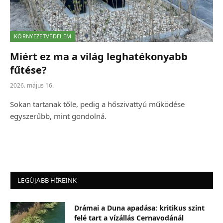
KÖRNYEZETVÉDELEM
Miért ez ma a világ leghatékonyabb
fűtése?
2026. május 16.
Sokan tartanak tőle, pedig a hőszivattyú működése
egyszerűbb, mint gondolná.
LEGÚJABB HÍREINK
Drámai a Duna apadása: kritikus szint
felé tart a vízállás Cernavodánál