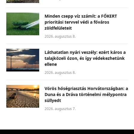
Minden csepp víz számít: a FŐKERT
prioritási tervvel védi a főváros
zöldfelületeit
2026. augusztus 8.
Láthatatlan nyári veszély: ezért káros a
talajközeli ózon, és így védekezhetünk
ellene
2026. augusztus 8.
Vörös hőségriasztás Horvátországban: a
Duna és a Dráva történelmi mélypontra
süllyedt
2026. augusztus 7.