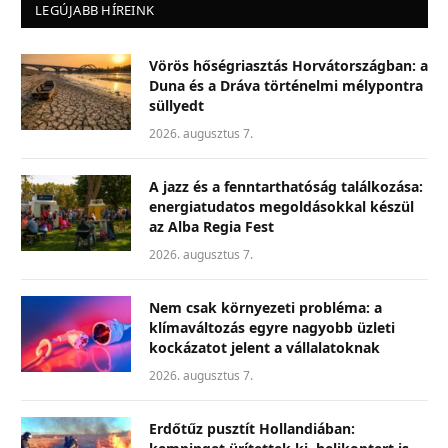
LEGÚJABB HÍREINK
Vörös hőségriasztás Horvátországban: a
Duna és a Dráva történelmi mélypontra
süllyedt
2026. augusztus 7.
A jazz és a fenntarthatóság találkozása:
energiatudatos megoldásokkal készül
az Alba Regia Fest
2026. augusztus 7.
Nem csak környezeti probléma: a
klímaváltozás egyre nagyobb üzleti
kockázatot jelent a vállalatoknak
2026. augusztus 7.
Erdőtűz pusztít Hollandiában: