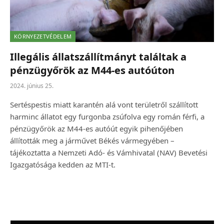
KÖRNYEZETVÉDELEM
Illegális állatszállítmányt találtak a
pénzügyőrök az M44-es autóúton
2024. június 25.
Sertéspestis miatt karantén alá vont területről szállított
harminc állatot egy furgonba zsúfolva egy román férfi, a
pénzügyőrök az M44-es autóút egyik pihenőjében
állították meg a járművet Békés vármegyében –
tájékoztatta a Nemzeti Adó- és Vámhivatal (NAV) Bevetési
Igazgatósága kedden az MTI-t.