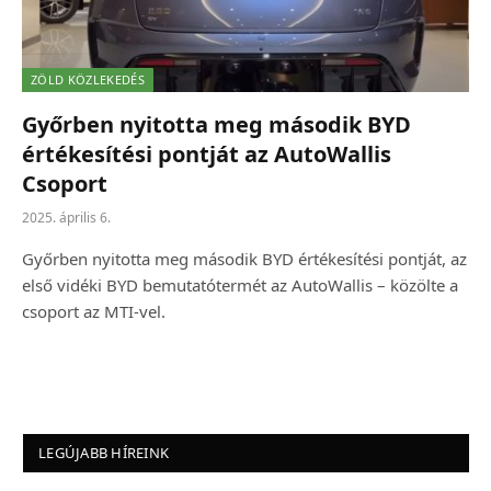
ZÖLD KÖZLEKEDÉS
Győrben nyitotta meg második BYD
értékesítési pontját az AutoWallis
Csoport
2025. április 6.
Győrben nyitotta meg második BYD értékesítési pontját, az
első vidéki BYD bemutatótermét az AutoWallis – közölte a
csoport az MTI-vel.
LEGÚJABB HÍREINK