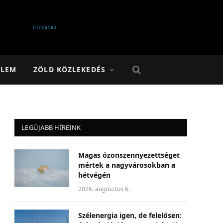
ELEM
ZÖLD KÖZLEKEDÉS
LEGÚJABB HÍREINK
Magas ózonszennyezettséget
mértek a nagyvárosokban a
hétvégén
2026. augusztus 6.
Szélenergia igen, de felelősen: