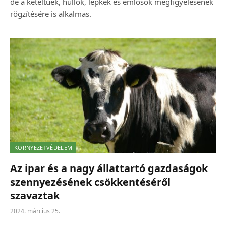
de a kétéltűek, hüllők, lepkék és emlősök megfigyelésének
rögzítésére is alkalmas.
KÖRNYEZETVÉDELEM
Az ipar és a nagy állattartó gazdaságok
szennyezésének csökkentéséről
szavaztak
2024. március 25.