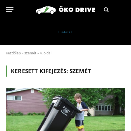
Kezdőlap
»
szemét
»
4. oldal
KERESETT KIFEJEZÉS:
SZEMÉT