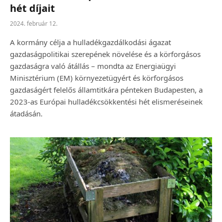
hét díjait
2024. február 12.
A kormány célja a hulladékgazdálkodási ágazat
gazdaságpolitikai szerepének növelése és a körforgásos
gazdaságra való átállás – mondta az Energiaügyi
Minisztérium (EM) környezetügyért és körforgásos
gazdaságért felelős államtitkára pénteken Budapesten, a
2023-as Európai hulladékcsökkentési hét elismeréseinek
átadásán.