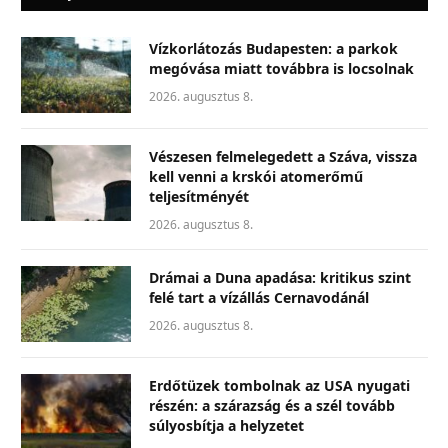
Vízkorlátozás Budapesten: a parkok
megóvása miatt továbbra is locsolnak
2026. augusztus 8.
Vészesen felmelegedett a Száva, vissza
kell venni a krskói atomerőmű
teljesítményét
2026. augusztus 8.
Drámai a Duna apadása: kritikus szint
felé tart a vízállás Cernavodánál
2026. augusztus 8.
Erdőtüzek tombolnak az USA nyugati
részén: a szárazság és a szél tovább
súlyosbítja a helyzetet