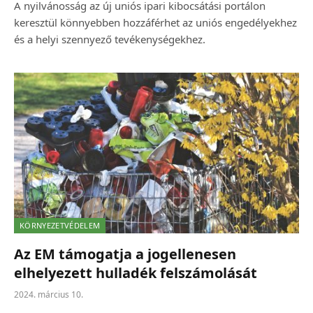
A nyilvánosság az új uniós ipari kibocsátási portálon
keresztül könnyebben hozzáférhet az uniós engedélyekhez
és a helyi szennyező tevékenységekhez.
KÖRNYEZETVÉDELEM
Az EM támogatja a jogellenesen
elhelyezett hulladék felszámolását
2024. március 10.