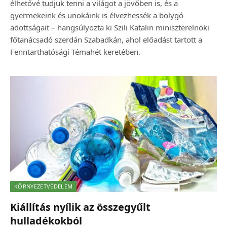
élhetővé tudjuk tenni a világot a jövőben is, és a
gyermekeink és unokáink is élvezhessék a bolygó
adottságait – hangsúlyozta ki Szili Katalin miniszterelnöki
főtanácsadó szerdán Szabadkán, ahol előadást tartott a
Fenntarthatósági Témahét keretében.
KÖRNYEZETVÉDELEM
Kiállítás nyílik az összegyűlt
hulladékokból