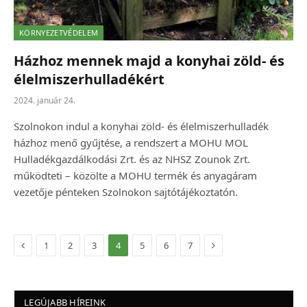
KÖRNYEZETVÉDELEM
Házhoz mennek majd a konyhai zöld- és
élelmiszerhulladékért
2024. január 24.
Szolnokon indul a konyhai zöld- és élelmiszerhulladék
házhoz menő gyűjtése, a rendszert a MOHU MOL
Hulladékgazdálkodási Zrt. és az NHSZ Zounok Zrt.
működteti – közölte a MOHU termék és anyagáram
vezetője pénteken Szolnokon sajtótájékoztatón.
Előző
Következő
1
2
3
4
5
6
7
LEGÚJABB HÍREINK