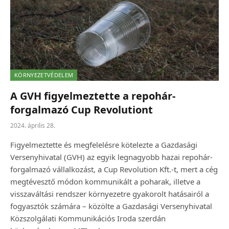
KÖRNYEZETVÉDELEM
A GVH figyelmeztette a repohár-
forgalmazó Cup Revolutiont
2024. április 28.
Figyelmeztette és megfelelésre kötelezte a Gazdasági
Versenyhivatal (GVH) az egyik legnagyobb hazai repohár-
forgalmazó vállalkozást, a Cup Revolution Kft.-t, mert a cég
megtévesztő módon kommunikált a poharak, illetve a
visszaváltási rendszer környezetre gyakorolt hatásairól a
fogyasztók számára – közölte a Gazdasági Versenyhivatal
Közszolgálati Kommunikációs Iroda szerdán