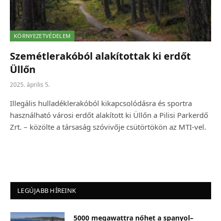
KÖRNYEZETVÉDELEM
Szemétlerakóból alakítottak ki erdőt
Üllőn
2025. április 5.
Illegális hulladéklerakóból kikapcsolódásra és sportra
használható városi erdőt alakított ki Üllőn a Pilisi Parkerdő
Zrt. – közölte a társaság szóvivője csütörtökön az MTI-vel.
LEGÚJABB HÍREINK
5000 megawattra nőhet a spanyol–