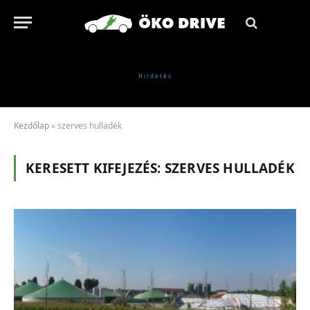
Kezdőlap
»
szerves hulladék
KERESETT KIFEJEZÉS:
SZERVES HULLADÉK