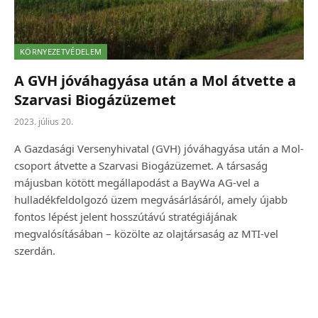
KÖRNYEZETVÉDELEM
A GVH jóváhagyása után a Mol átvette a
Szarvasi Biogázüzemet
2023. július 20.
A Gazdasági Versenyhivatal (GVH) jóváhagyása után a Mol-
csoport átvette a Szarvasi Biogázüzemet. A társaság
májusban kötött megállapodást a BayWa AG-vel a
hulladékfeldolgozó üzem megvásárlásáról, amely újabb
fontos lépést jelent hosszútávú stratégiájának
megvalósításában – közölte az olajtársaság az MTI-vel
szerdán.