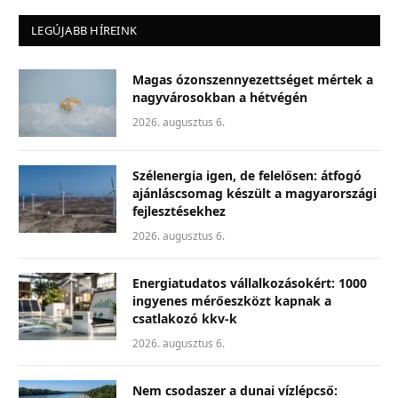
LEGÚJABB HÍREINK
Magas ózonszennyezettséget mértek a
nagyvárosokban a hétvégén
2026. augusztus 6.
Szélenergia igen, de felelősen: átfogó
ajánláscsomag készült a magyarországi
fejlesztésekhez
2026. augusztus 6.
Energiatudatos vállalkozásokért: 1000
ingyenes mérőeszközt kapnak a
csatlakozó kkv-k
2026. augusztus 6.
Nem csodaszer a dunai vízlépcső: