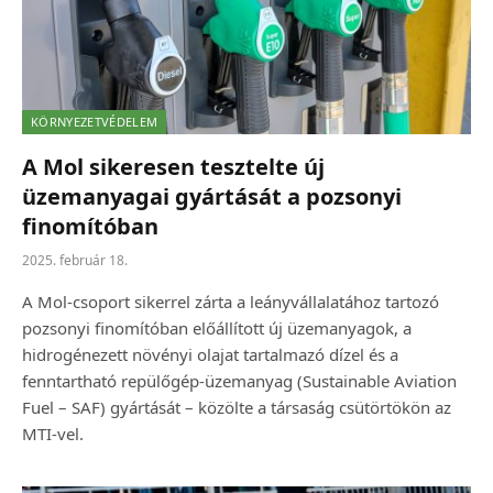
KÖRNYEZETVÉDELEM
A Mol sikeresen tesztelte új
üzemanyagai gyártását a pozsonyi
finomítóban
2025. február 18.
A Mol-csoport sikerrel zárta a leányvállalatához tartozó
pozsonyi finomítóban előállított új üzemanyagok, a
hidrogénezett növényi olajat tartalmazó dízel és a
fenntartható repülőgép-üzemanyag (Sustainable Aviation
Fuel – SAF) gyártását – közölte a társaság csütörtökön az
MTI-vel.