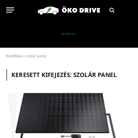
Kezdőlap
»
szolár panel
KERESETT KIFEJEZÉS:
SZOLÁR PANEL