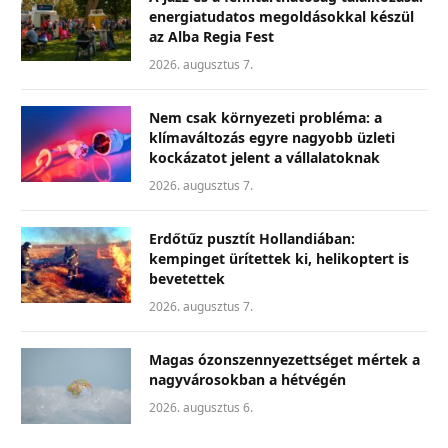
energiatudatos megoldásokkal készül
az Alba Regia Fest
2026. augusztus 7.
Nem csak környezeti probléma: a
klímaváltozás egyre nagyobb üzleti
kockázatot jelent a vállalatoknak
2026. augusztus 7.
Erdőtűz pusztít Hollandiában:
kempinget ürítettek ki, helikoptert is
bevetettek
2026. augusztus 7.
Magas ózonszennyezettséget mértek a
nagyvárosokban a hétvégén
2026. augusztus 6.