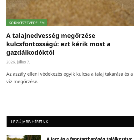
KÖRNYEZETVÉDELEM
A talajnedvesség megőrzése
kulcsfontosságú: ezt kérik most a
gazdálkodóktól
2026. július 7.
Az aszály elleni védekezés egyik kulcsa a talaj takarása és a
víz megőrzése.
LEGÚJABB HÍREINK
A jazz és a fenntarthatóság találkozása: