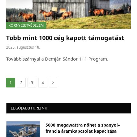
KÖRNYEZETVÉDELEM
Több mint 1000 cég kapott támogatást
2025. augusztus 18.
Tovább szárnyal a Demján Sándor 1+1 Program.
Következő
1
2
3
4
LEGÚJABB HÍREINK
5000 megawattra nőhet a spanyol–
francia áramkapcsolat kapacitása