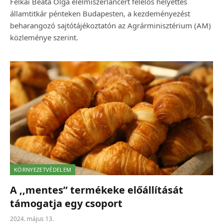
Felkai Beáta Olga élelmiszerláncért felelős helyettes
államtitkár pénteken Budapesten, a kezdeményezést
beharangozó sajtótájékoztatón az Agrárminisztérium (AM)
közleménye szerint.
KÖRNYEZETVÉDELEM
A ,,mentes” termékeke előállítását
támogatja egy csoport
2024. május 13.