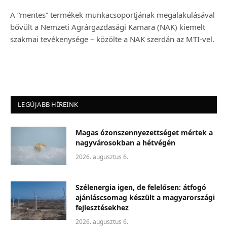
A “mentes” termékek munkacsoportjának megalakulásával
bővült a Nemzeti Agrárgazdasági Kamara (NAK) kiemelt
szakmai tevékenysége – közölte a NAK szerdán az MTI-vel.
LEGÚJABB HÍREINK
Magas ózonszennyezettséget mértek a
nagyvárosokban a hétvégén
2026. augusztus 6.
Szélenergia igen, de felelősen: átfogó
ajánláscsomag készült a magyarországi
fejlesztésekhez
2026. augusztus 6.