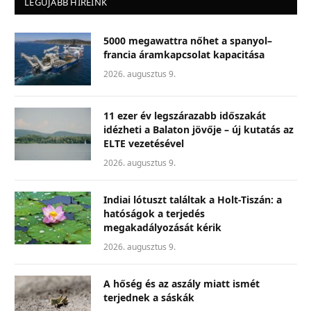
LEGÚJABB HÍREINK
5000 megawattra nőhet a spanyol–
francia áramkapcsolat kapacitása
2026. augusztus 9.
11 ezer év legszárazabb időszakát
idézheti a Balaton jövője – új kutatás az
ELTE vezetésével
2026. augusztus 9.
Indiai lótuszt találtak a Holt-Tiszán: a
hatóságok a terjedés
megakadályozását kérik
2026. augusztus 9.
A hőség és az aszály miatt ismét
terjednek a sáskák