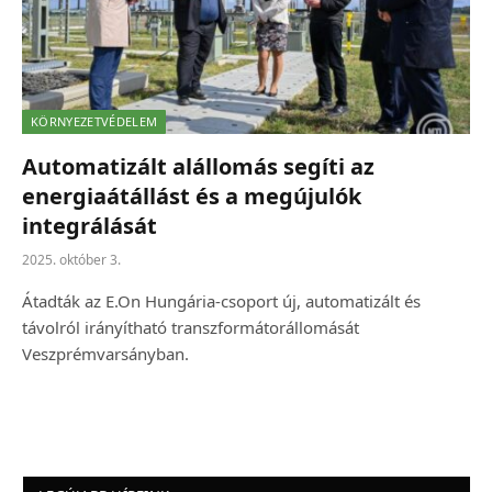
KÖRNYEZETVÉDELEM
Automatizált alállomás segíti az
energiaátállást és a megújulók
integrálását
2025. október 3.
Átadták az E.On Hungária-csoport új, automatizált és
távolról irányítható transzformátorállomását
Veszprémvarsányban.